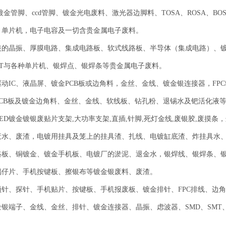
镀金管脚、ccd管脚、镀金光电废料、激光器边脚料、TOSA、ROSA、BO
C、单片机，电子电容及一切含贵金属电子废料。
银的晶振、厚膜电路、集成电路板、软式线路板、半导体（集成电路）、
IGBT与各种单片机、银焊点、银焊条等贵金属电子废料。
动IC、液晶屏、镀金PCB板或边角料，金丝、金线、镀金银连接器，F
PCB板及镀金边角料、金丝、金线、软线板、钻孔粉、退锡水及钯活化液
ED镀金镀银废贴片支架,大功率支架,直插,针脚,死灯金线,废银胶,废摸条，
废水、废渣，电镀用挂具及笼上的挂具渣、扎线、电镀缸底渣、炸挂具水
路板、铜镀金、镀金手机板、电镀厂的淤泥、退金水，银焊线、银焊条、
锅仔片、手机按键板、擦银布等镀金银废料、废渣。
针、探针、手机贴片、按键板、手机报废板、镀金排针、FPC排线、边角料
银端子、金线、金丝、排针、镀金连接器、晶振、虑波器、SMD、SMT、