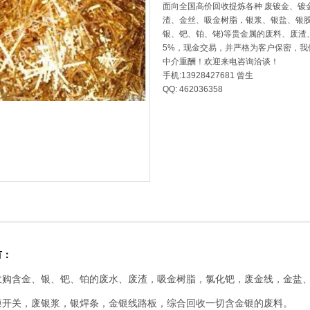
面向全国高价回收提炼各种 废镀金、镀
渣、金丝、吸金树脂，银浆、银盐、银胶
银、钯、铂、铑)等贵金属的废料、废渣
5%，现金交易，并严格为客户保密，我
中介重酬！欢迎来电咨询洽谈！
手机:13928427681 曾生
QQ: 462036358
有：
购含金、银、钯、铂的废水、废渣，吸金树脂，氯化钯，废金线，金盐、钯
膜开关，废银浆，银焊条，金银线路板，综合回收一切含金银的废料。