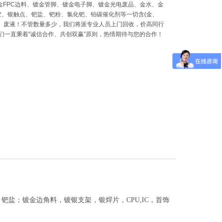
金FPC边料、镀金管脚、镀金电子脚、镀金光电废品、金水、金
、银触点、钯盐、钯粉、氯化钯、铂碳催化剂等一切含(金、
、废液！不管数量多少，我们将派专业人员上门回收，价高同行
们一直秉着“诚信合作、共创双赢”原则，热情期待与您的合作！
盐；镀金边角料，镀银支架，银焊片，CPU,IC，首饰