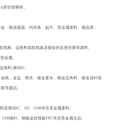
SA剪切管脚等。
镀金、银连接器、内存条、贴片、贵金属浆料、液晶屏、
PC软线板、边角料或软线条及镀金的反射丝膜等废料。
等贵金属。
边角料,驱动IC。
、金线，金盐、钯水、镀金废水、镀金边角料、镀金顶针插
银浆等废品。
及驱动IC、SD、USB等含贵金属废料。
USB接针、铜镀金软线板FPC等含贵金属次品。