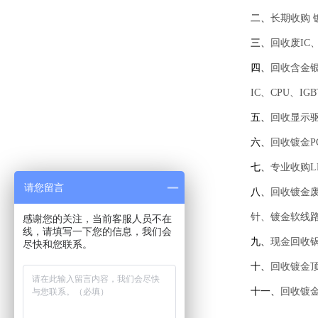
二、
长期收购 
三、
回收废I
四、
回收含金
IC、CPU、
五、
回收显示驱
六、
回收镀金
七、
专业收购L
请您留言
八、
回收镀金
针、镀金软线
感谢您的关注，当前客服人员不在
线，请填写一下您的信息，我们会
九、
现金回收
尽快和您联系。
十、
回收镀金顶
十一、
回收镀金